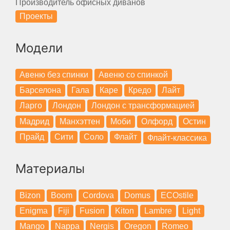
Производитель офисных диванов
Проекты
Модели
Авеню без спинки
Авеню со спинкой
Барселона
Гала
Каре
Кредо
Лайт
Ларго
Лондон
Лондон с трансформацией
Мадрид
Манхэттен
Моби
Олфорд
Остин
Прайд
Сити
Соло
Флайт
Флайт-классика
Материалы
Bizon
Boom
Cordova
Domus
ECOstile
Enigma
Fiji
Fusion
Kiton
Lambre
Light
Mango
Nappa
Nergis
Oregon
Romeo