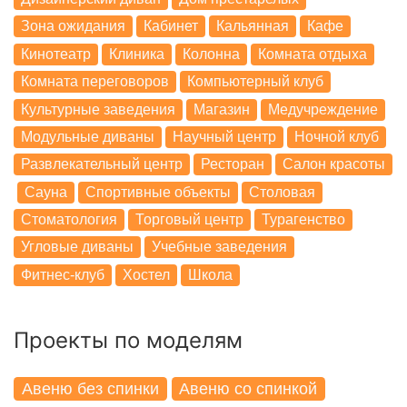
Зона ожидания
Кабинет
Кальянная
Кафе
Кинотеатр
Клиника
Колонна
Комната отдыха
Комната переговоров
Компьютерный клуб
Культурные заведения
Магазин
Медучреждение
Модульные диваны
Научный центр
Ночной клуб
Развлекательный центр
Ресторан
Салон красоты
Сауна
Спортивные объекты
Столовая
Стоматология
Торговый центр
Турагенство
Угловые диваны
Учебные заведения
Фитнес-клуб
Хостел
Школа
Проекты по моделям
Авеню без спинки
Авеню со спинкой