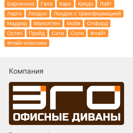
Барселона
Гала
Каре
Кредо
Лайт
Ларго
Лондон
Лондон с трансформацией
Мадрид
Манхэттен
Моби
Олфорд
Остин
Прайд
Сити
Соло
Флайт
Флайт-классика
Компания