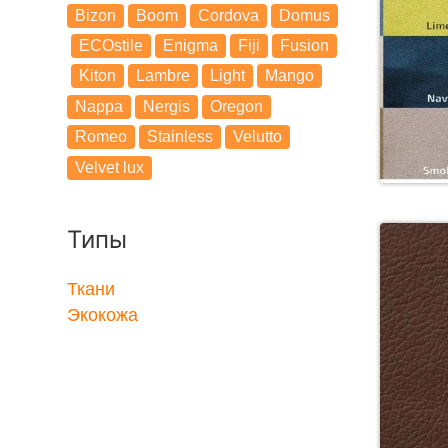
Bizon
Boom
Cordova
Domus
ECOstile
Enigma
Fiji
Fusion
Kiton
Lambre
Light
Mango
Nappa
Nergis
Oregon
Romeo
Stainless
Velutto
Velvet lux
Типы
Ткани
Экокожа