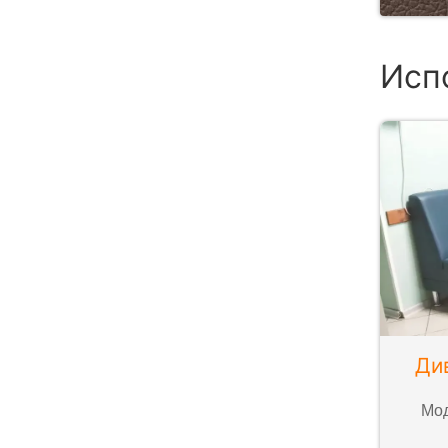
Исп
Ди
Мод