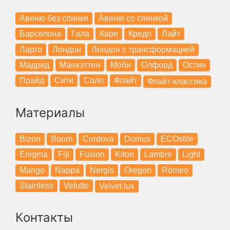
Авеню без спинки
Авеню со спинкой
Барселона
Гала
Каре
Кредо
Лайт
Ларго
Лондон
Лондон с трансформацией
Мадрид
Манхэттен
Моби
Олфорд
Остин
Прайд
Сити
Соло
Флайт
Флайт-классика
Материалы
Bizon
Boom
Cordova
Domus
ECOstile
Enigma
Fiji
Fusion
Kiton
Lambre
Light
Mango
Nappa
Nergis
Oregon
Romeo
Stainless
Velutto
Velvet lux
Контакты