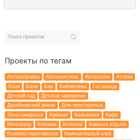
Проекты по тегам
Автозаправка
Автокомплекс
Автосалон
Аптека
Банк
Баня
Бар
Библиотека
Гостиница
Детский сад
Детское заведение
Дизайнерский диван
Дом престарелых
Зона ожидания
Кабинет
Кальянная
Кафе
Кинотеатр
Клиника
Колонна
Комната отдыха
Комната переговоров
Компьютерный клуб