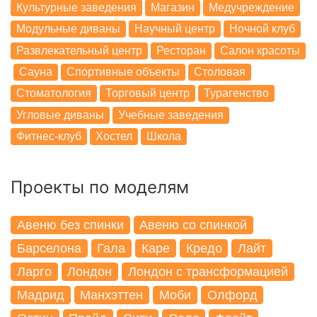
Культурные заведения
Магазин
Медучреждение
Модульные диваны
Научный центр
Ночной клуб
Развлекательный центр
Ресторан
Салон красоты
Сауна
Спортивные объекты
Столовая
Стоматология
Торговый центр
Турагенство
Угловые диваны
Учебные заведения
Фитнес-клуб
Хостел
Школа
Проекты по моделям
Авеню без спинки
Авеню со спинкой
Барселона
Гала
Каре
Кредо
Лайт
Ларго
Лондон
Лондон с трансформацией
Мадрид
Манхэттен
Моби
Олфорд