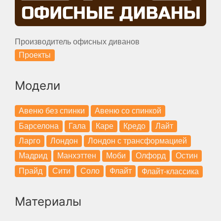
Производитель офисных диванов
Проекты
Модели
Авеню без спинки
Авеню со спинкой
Барселона
Гала
Каре
Кредо
Лайт
Ларго
Лондон
Лондон с трансформацией
Мадрид
Манхэттен
Моби
Олфорд
Остин
Прайд
Сити
Соло
Флайт
Флайт-классика
Материалы