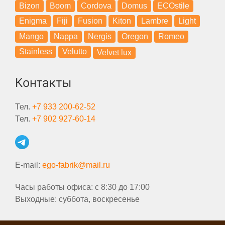
Bizon
Boom
Cordova
Domus
ECOstile
Enigma
Fiji
Fusion
Kiton
Lambre
Light
Mango
Nappa
Nergis
Oregon
Romeo
Stainless
Velutto
Velvet lux
Контакты
Тел.
+7 933 200-62-52
Тел.
+7 902 927-60-14
E-mail:
ego-fabrik@mail.ru
Часы работы офиса: с 8:30 до 17:00
Выходные: суббота, воскресенье